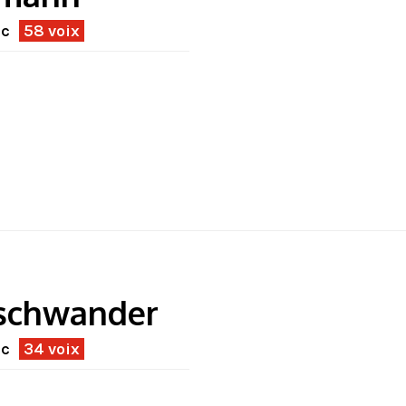
ec
58 voix
schwander
ec
34 voix