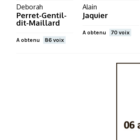
Deborah
Alain
Perret-Gentil-
Jaquier
dit-Maillard
A obtenu
70 voix
A obtenu
86 voix