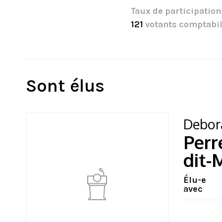
Taux de participation
121
votants comptabil
Sont élus
Debor
Perr
dit-
Élu-e
avec