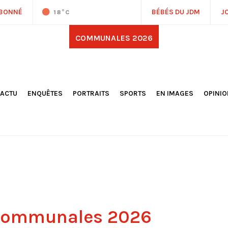
ABONNÉ
BÉBÉS DU JDM
J
18
°C
COMMUNALES 2026
'ACTU
ENQUÊTES
PORTRAITS
SPORTS
EN IMAGES
OPINI
OCIÉTÉ
FOOTBALL
DÉCOUVERTE DE NOS
DESSI
EPORTAGES
OMNISPORTS
VILLES ET VILLAGES
ÉDITOS
OLITIQUE
RÉSULTATS / CLASSEMENTS
GALERIES PHOTOS
LA CHR
LECTIONS 2026
PARIS 2024
VIDÉOS
DUBAT
ERROIR
POINTS
ULTURE
LANÈTE
 communales 2026