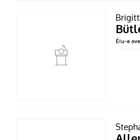
Brigit
Bütl
Élu-e av
Steph
All