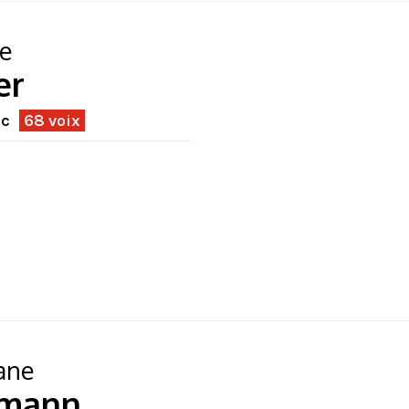
te
er
ec
68 voix
ane
emann