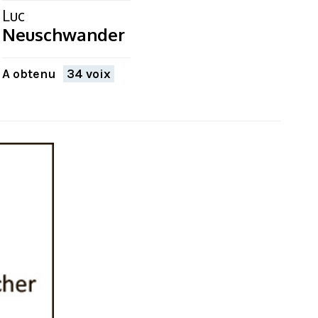
Luc
Neuschwander
A obtenu
34 voix
FERMER