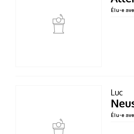
Élu-e av
Luc
Neu
Élu-e av