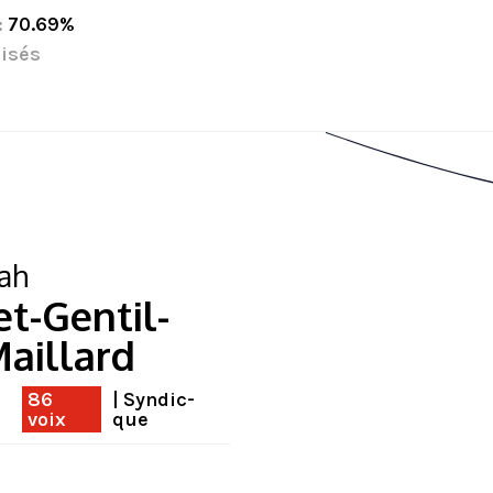
:
70.69%
isés
ah
et-Gentil-
Maillard
86
| Syndic-
voix
que