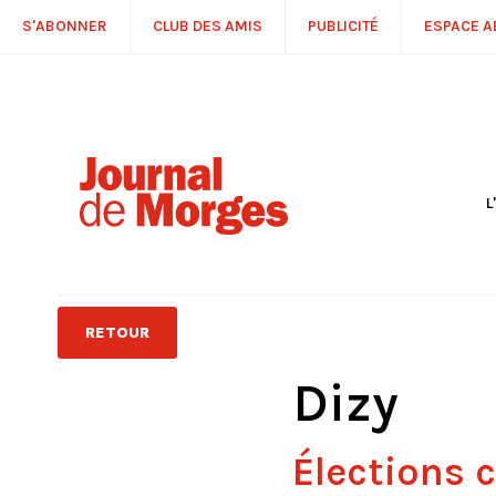
S'ABONNER
CLUB DES AMIS
PUBLICITÉ
ESPACE 
L
S
R
P
É
T
RETOUR
C
P
Dizy
Élections