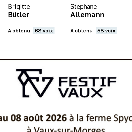
Brigitte
Stephane
Bütler
Allemann
A obtenu
68 voix
A obtenu
58 voix