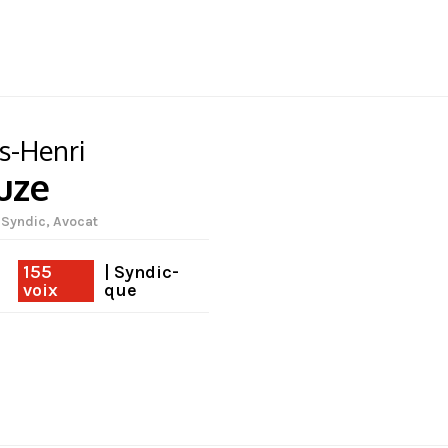
s-Henri
uze
 Syndic, Avocat
155
| Syndic-
voix
que