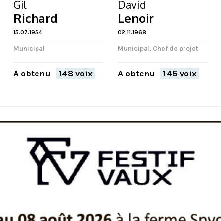
Gil
David
Richard
Lenoir
15.07.1954
02.11.1968
Municipal
Municipal, Chef de projet
A obtenu
148 voix
A obtenu
145 voix