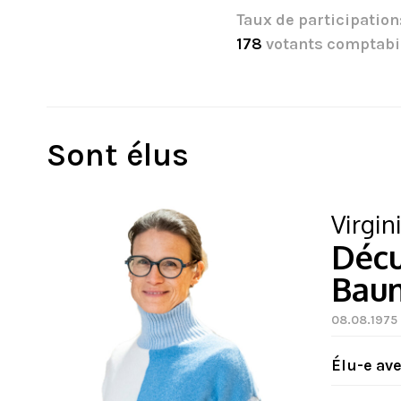
Taux de participation
178
votants comptabi
Sont élus
Virgin
Déc
Bau
08.08.1975 |
Élu-e av