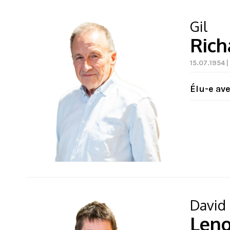
Gil
Rich
15.07.1954 |
Élu-e av
David
Leno