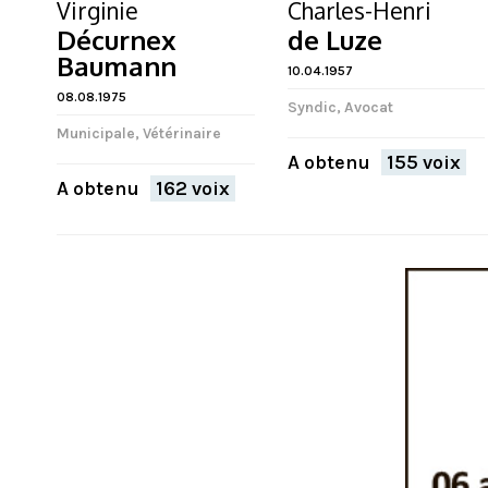
Virginie
Charles-Henri
Décurnex
de Luze
Baumann
10.04.1957
08.08.1975
Syndic, Avocat
Municipale, Vétérinaire
A obtenu
155 voix
A obtenu
162 voix