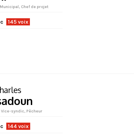
 Municipal, Chef de projet
ec
145 voix
harles
sadoun
| Vice-syndic, Pêcheur
ec
144 voix