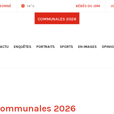
ABONNÉ
BÉBÉS DU JDM
J
19
°C
COMMUNALES 2026
'ACTU
ENQUÊTES
PORTRAITS
SPORTS
EN IMAGES
OPINI
OCIÉTÉ
FOOTBALL
DÉCOUVERTE DE NOS
DESSI
EPORTAGES
OMNISPORTS
VILLES ET VILLAGES
ÉDITOS
OLITIQUE
RÉSULTATS / CLASSEMENTS
GALERIES PHOTOS
LA CHR
LECTIONS 2026
PARIS 2024
VIDÉOS
DUBAT
ERROIR
POINTS
ULTURE
LANÈTE
 communales 2026