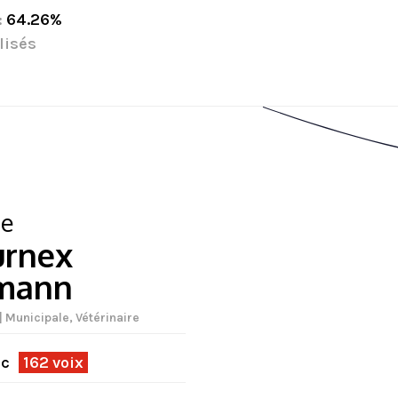
:
64.26%
lisés
ie
urnex
mann
 Municipale, Vétérinaire
ec
162 voix