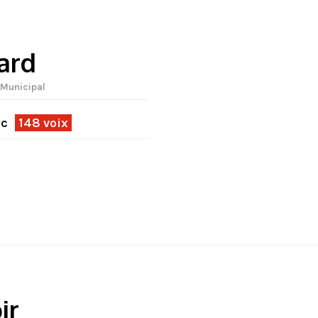
ard
 Municipal
ec
148 voix
ir