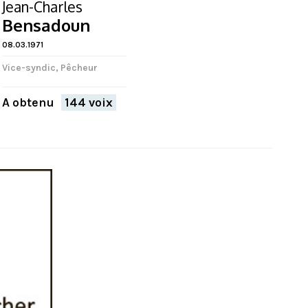
Jean-Charles
Bensadoun
08.03.1971
Vice-syndic, Pêcheur
A obtenu
144 voix
FERMER