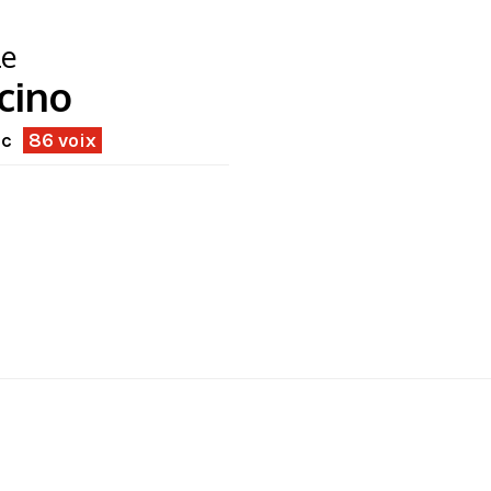
le
cino
ec
86 voix