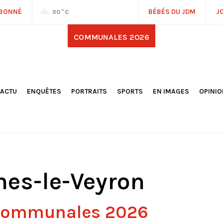
ABONNÉ
BÉBÉS DU JDM
J
30
°C
COMMUNALES 2026
'ACTU
ENQUÊTES
PORTRAITS
SPORTS
EN IMAGES
OPINI
OCIÉTÉ
FOOTBALL
DÉCOUVERTE DE NOS
DESSI
EPORTAGES
OMNISPORTS
VILLES ET VILLAGES
ÉDITOS
OLITIQUE
RÉSULTATS / CLASSEMENTS
GALERIES PHOTOS
LA CHR
LECTIONS 2026
PARIS 2024
VIDÉOS
DUBAT
ERROIR
POINTS
ULTURE
LANÈTE
es-le-Veyron
 communales 2026