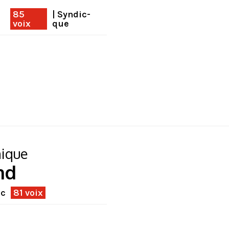
85
| Syndic-
voix
que
ique
nd
ec
81 voix