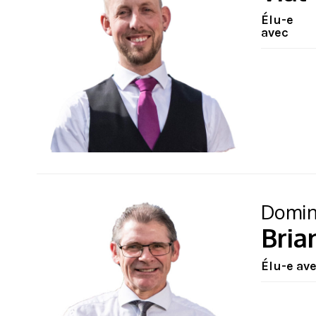
Élu-e
avec
Domin
Bria
Élu-e av