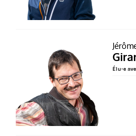
Jérôm
Gira
Élu-e av