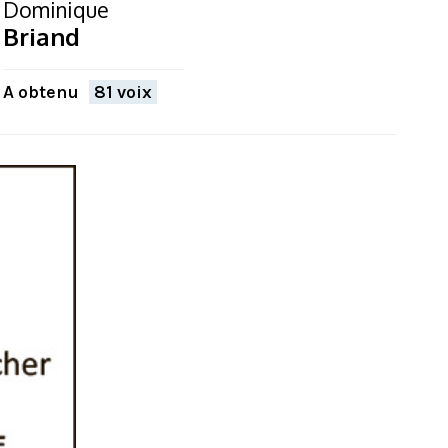
Dominique
Briand
A obtenu
81 voix
FERMER