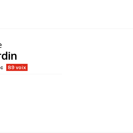
e
rdin
ec
89 voix