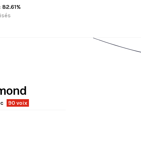
:
82.61%
isés
mond
ec
90 voix