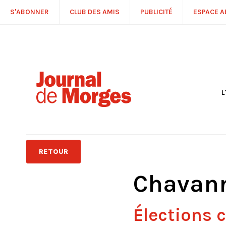
S'ABONNER
CLUB DES AMIS
PUBLICITÉ
ESPACE 
L
S
R
P
É
T
RETOUR
C
P
Chavann
Élections