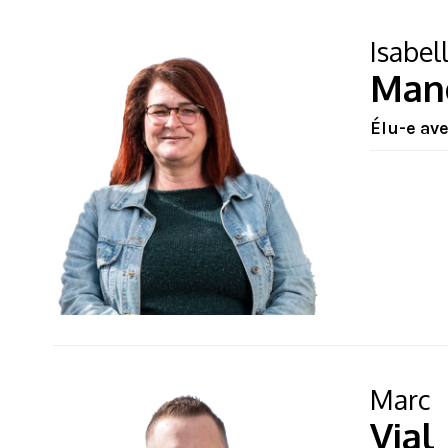
Isabel
Man
Élu-e av
Marc
Vial