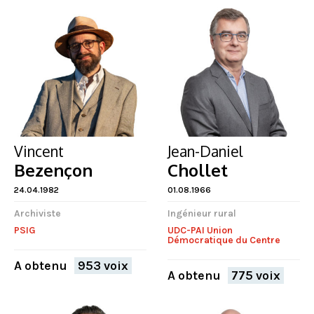
FERMER
Vincent
Jean-Daniel
Bezençon
Chollet
24.04.1982
01.08.1966
Archiviste
Ingénieur rural
PSIG
UDC-PAI Union
Démocratique du Centre
A obtenu
953 voix
A obtenu
775 voix