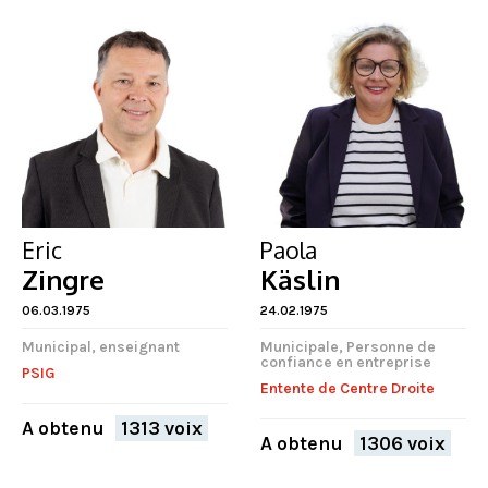
Eric
Paola
Zingre
Käslin
06.03.1975
24.02.1975
Municipal, enseignant
Municipale, Personne de
confiance en entreprise
PSIG
Entente de Centre Droite
A obtenu
1313 voix
A obtenu
1306 voix