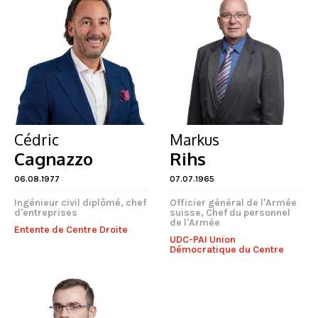
Cédric
Markus
Cagnazzo
Rihs
06.08.1977
07.07.1965
Ingénieur civil diplômé, chef
Officier général de l'Armée
d'entreprises
suisse, Chef du personnel
de l'Armée
Entente de Centre Droite
UDC-PAI Union
Démocratique du Centre