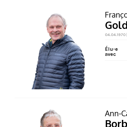
Franço
Gol
04.04.1970 
Élu-e
avec
Ann-C
Bor