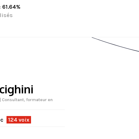
:
61.64%
lisés
cighini
| Consultant, formateur en
ec
124 voix