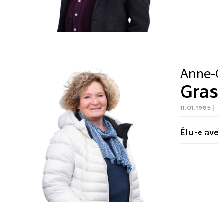
Anne-
Gras
11.01.1965 |
Élu-e av