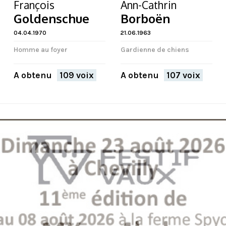
François
Ann-Cathrin
Goldenschue
Borboën
04.04.1970
21.06.1963
Homme au foyer
Gardienne de chiens
A obtenu
109 voix
A obtenu
107 voix