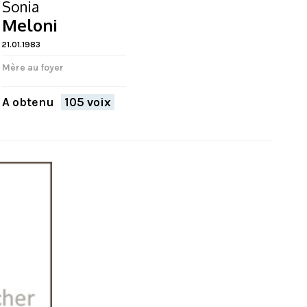
Sonia
Meloni
21.01.1983
Mère au foyer
A obtenu
105 voix
FERMER