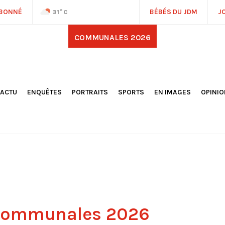
ABONNÉ
BÉBÉS DU JDM
J
31
°C
COMMUNALES 2026
'ACTU
ENQUÊTES
PORTRAITS
SPORTS
EN IMAGES
OPINI
OCIÉTÉ
FOOTBALL
DÉCOUVERTE DE NOS
DESSI
EPORTAGES
OMNISPORTS
VILLES ET VILLAGES
ÉDITOS
OLITIQUE
RÉSULTATS / CLASSEMENTS
GALERIES PHOTOS
LA CHR
LECTIONS 2026
PARIS 2024
VIDÉOS
DUBAT
ERROIR
POINTS
ULTURE
LANÈTE
 communales 2026