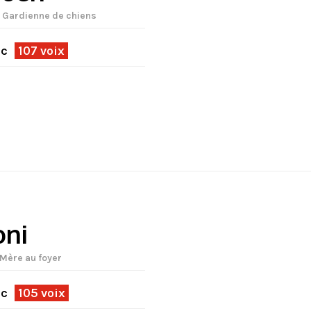
| Gardienne de chiens
ec
107 voix
oni
 Mère au foyer
ec
105 voix