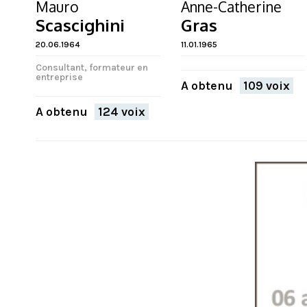
Mauro
Anne-Catherine
Scascighini
Gras
20.06.1964
11.01.1965
Consultant, formateur en
entreprise
A obtenu
109 voix
A obtenu
124 voix