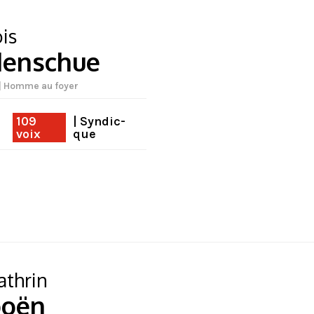
is
denschue
| Homme au foyer
109
| Syndic-
voix
que
athrin
boën