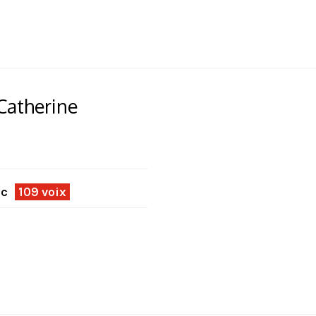
Catherine
ec
109 voix