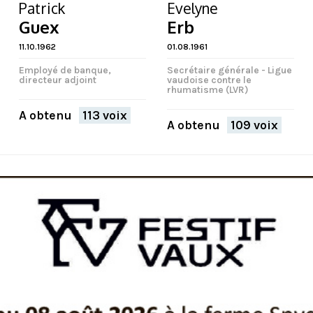
Patrick
Evelyne
Guex
Erb
11.10.1962
01.08.1961
Employé de banque,
Secrétaire générale - Ligue
directeur adjoint
vaudoise contre le
rhumatisme (LVR)
A obtenu
113 voix
A obtenu
109 voix