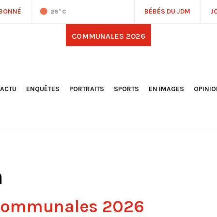
ABONNÉ
BÉBÉS DU JDM
J
25
°C
COMMUNALES 2026
'ACTU
ENQUÊTES
PORTRAITS
SPORTS
EN IMAGES
OPINI
OCIÉTÉ
FOOTBALL
DÉCOUVERTE DE NOS
DESSI
EPORTAGES
OMNISPORTS
VILLES ET VILLAGES
ÉDITOS
OLITIQUE
RÉSULTATS / CLASSEMENTS
GALERIES PHOTOS
LA CHR
LECTIONS 2026
PARIS 2024
VIDÉOS
DUBAT
ERROIR
POINTS
ULTURE
LANÈTE
n
 communales 2026