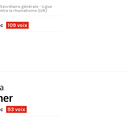
 Secrétaire générale - Ligue
ntre le rhumatisme (LVR)
ec
109 voix
a
mer
ec
93 voix