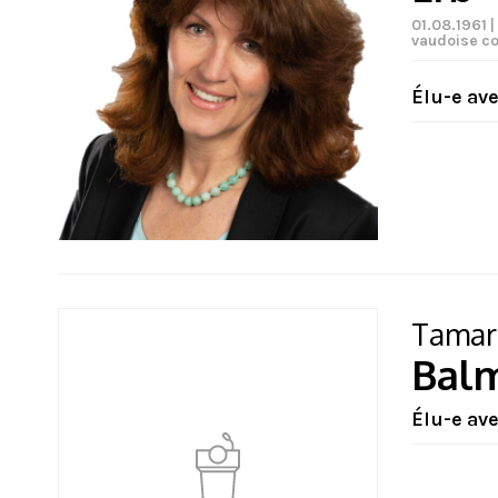
01.08.1961 |
vaudoise co
Élu-e av
Tamar
Bal
Élu-e av