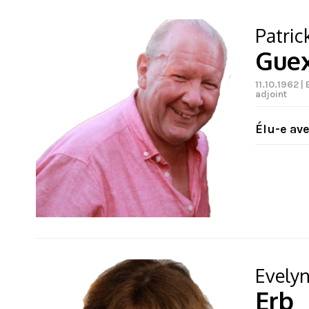
Patric
Gue
11.10.1962 
adjoint
Élu-e av
Evely
Erb