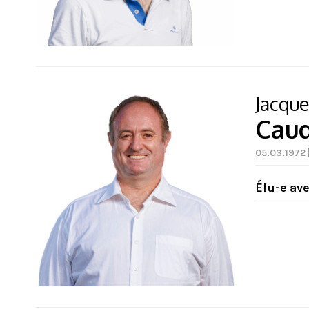
Jacque
Cau
05.03.1972 |
Élu-e av