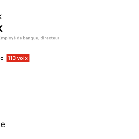
k
x
| Employé de banque, directeur
ec
113 voix
ne