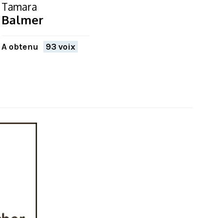
Tamara
Balmer
A obtenu
93 voix
FERMER