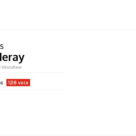
s
deray
 Viticulteur
ec
126 voix