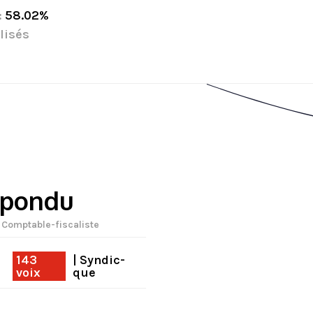
:
58.02%
lisés
pondu
| Comptable-fiscaliste
143
| Syndic-
voix
que