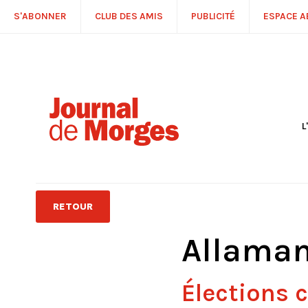
S'ABONNER
CLUB DES AMIS
PUBLICITÉ
ESPACE 
L
S
R
P
É
T
RETOUR
C
P
Allama
Élections