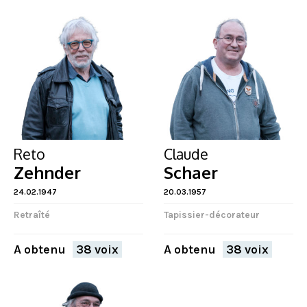
Reto
Claude
Zehnder
Schaer
24.02.1947
20.03.1957
Retraîté
Tapissier-décorateur
A obtenu
38 voix
A obtenu
38 voix