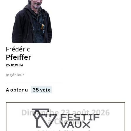
Frédéric
Pfeiffer
25.12.1964
Ingénieur
A obtenu
35 voix
FERMER