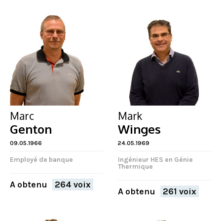
Marc
Mark
Genton
Winges
09.05.1966
24.05.1969
Employé de banque
Ingénieur HES en Génie
Thermique
A obtenu
264 voix
A obtenu
261 voix