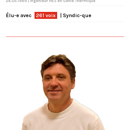
24.05.1969 | Ingénieur HES en Génie Thermique
Élu-e avec
261 voix
| Syndic-que