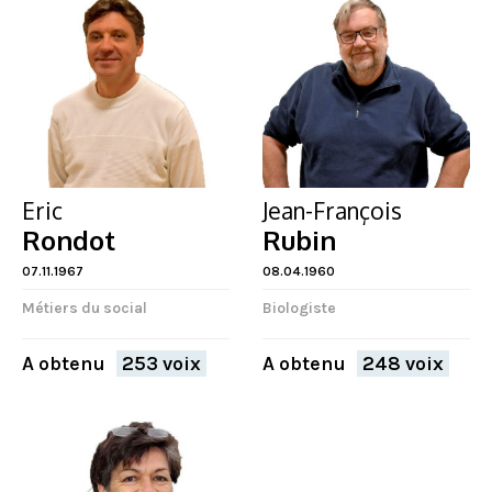
Eric
Jean-François
Rondot
Rubin
07.11.1967
08.04.1960
Métiers du social
Biologiste
A obtenu
253 voix
A obtenu
248 voix