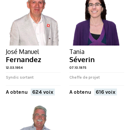
José Manuel
Tania
Fernandez
Séverin
12.03.1954
07.10.1975
Syndic sortant
Cheffe de projet
A obtenu
624 voix
A obtenu
616 voix