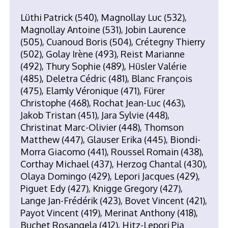
Lüthi Patrick (540), Magnollay Luc (532),
Magnollay Antoine (531), Jobin Laurence
(505), Cuanoud Boris (504), Crétegny Thierry
(502), Golay Irène (493), Reist Marianne
(492), Thury Sophie (489), Hüsler Valérie
(485), Deletra Cédric (481), Blanc François
(475), Elamly Véronique (471), Fürer
Christophe (468), Rochat Jean-Luc (463),
Jakob Tristan (451), Jara Sylvie (448),
Christinat Marc-Olivier (448), Thomson
Matthew (447), Glauser Erika (445), Biondi-
Morra Giacomo (441), Roussel Romain (438),
Corthay Michael (437), Herzog Chantal (430),
Olaya Domingo (429), Lepori Jacques (429),
Piguet Edy (427), Knigge Gregory (427),
Lange Jan-Frédérik (423), Bovet Vincent (421),
Payot Vincent (419), Merinat Anthony (418),
Buchet Rosangela (412), Hitz-Lepori Pia