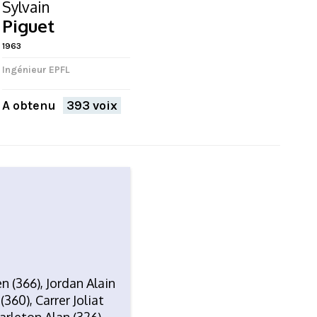
Sylvain
Piguet
1963
Ingénieur EPFL
A obtenu
393 voix
FERMER
n (366), Jordan Alain
360), Carrer Joliat
arleton Alan (326),