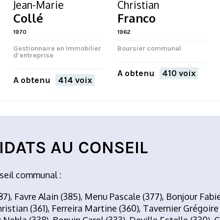
Jean-Marie
Christian
Collé
Franco
1970
1962
Gestionnaire en Immobilier
Boursier communal
d’entreprise
A obtenu
410 voix
A obtenu
414 voix
IDATS AU CONSEIL
seil communal :
87), Favre Alain (385), Menu Pascale (377), Bonjour Fabie
istian (361), Ferreira Martine (360), Tavernier Grégoire (
Nehla (338), Bonvin Carol (333), Deville Estelle (330), C