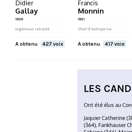
Didier
Francis
Gallay
Monnin
1956
1951
Ingénieur retraité
Chef d’entreprise
A obtenu
427 voix
A obtenu
417 voix
LES CAND
Ont été élus au Con
Jaquier Catherine (3
(364), Fankhauser Chr
Fabiana (346), Meier 