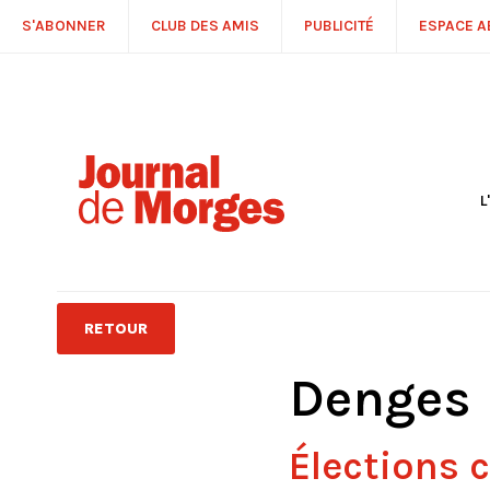
S'ABONNER
CLUB DES AMIS
PUBLICITÉ
ESPACE 
L
S
R
P
É
T
RETOUR
C
P
Denges
Élections