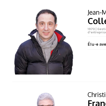
Jean-M
Coll
1970 | Gest
d’entrepris
Élu-e av
Christ
Fran