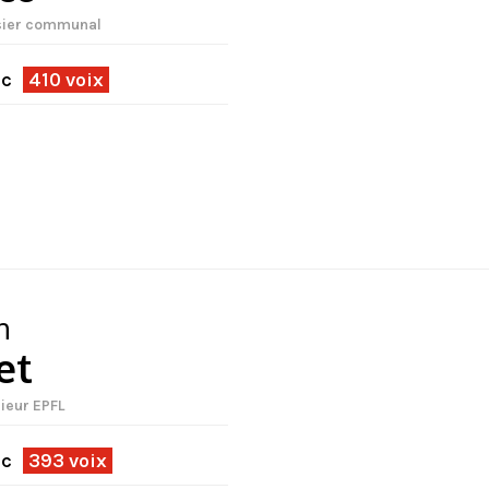
sier communal
ec
410 voix
n
et
ieur EPFL
ec
393 voix