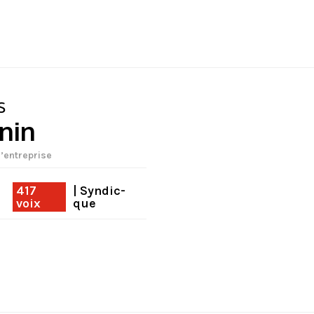
s
nin
d’entreprise
417
| Syndic-
voix
que