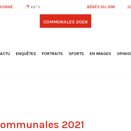
ABONNÉ
BÉBÉS DU JDM
J
29
°C
COMMUNALES 2026
'ACTU
ENQUÊTES
PORTRAITS
SPORTS
EN IMAGES
OPINI
OCIÉTÉ
FOOTBALL
DÉCOUVERTE DE NOS
DESSI
EPORTAGES
OMNISPORTS
VILLES ET VILLAGES
ÉDITOS
OLITIQUE
RÉSULTATS / CLASSEMENTS
GALERIES PHOTOS
LA CHR
LECTIONS 2026
PARIS 2024
VIDÉOS
DUBAT
ERROIR
POINTS
ULTURE
LANÈTE
 communales 2021