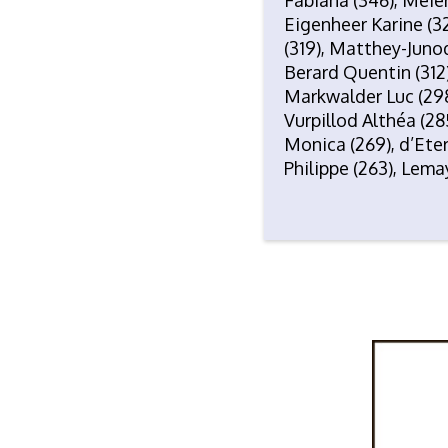
Eigenheer Karine (32
(319), Matthey-Junod
Berard Quentin (312)
Markwalder Luc (298)
Vurpillod Althéa (28
Monica (269), d’Eter
Philippe (263), Lema