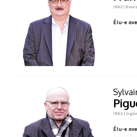
1962 | Bour
Élu-e av
Sylvai
Pigu
1963 | Ingén
Élu-e av