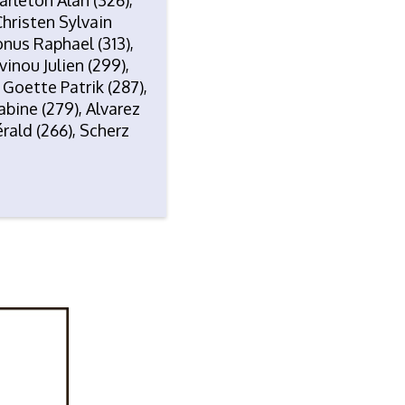
Christen Sylvain
onus Raphael (313),
inou Julien (299),
 Goette Patrik (287),
abine (279), Alvarez
rald (266), Scherz