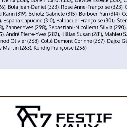
6), Bula Jean-Daniel (323), Rose Anne-Françoise (323), 
 Karin (319), Scholz Gabriele (315), Borboen Yan (314), C
, Espana Capucine (310), Palpacuer Françoise (301), Sterv
, Zahner Yves (298), Sebastiani-Nicollerat Silvia (290),
5), André Pierre-Yves (282), Killias Susan (281), Mahieu S
nod Olivier (268), Collé Demont Corinne (267), Dajoz Gé
y Martin (263), Kundig Françoise (256)