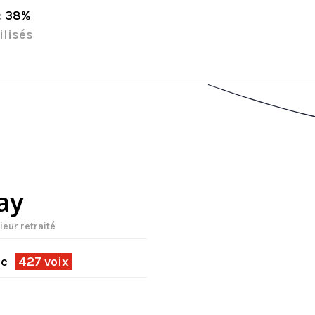
:
38%
ilisés
ay
ieur retraité
ec
427 voix