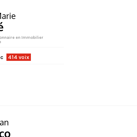
arie
é
ionnaire en Immobilier
e
ec
414 voix
ian
co