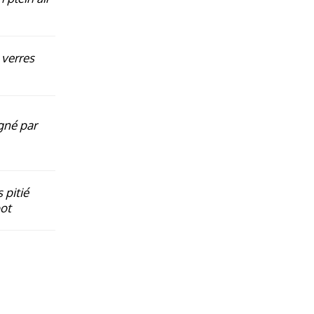
 verres
rgné par
 pitié
oot