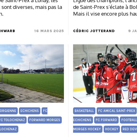
De Saint-Prex à Lonay, les
Ligue des champions, l’an
sont diverses, mais pas la
de Saint-Prex s’éclate à Bo
n.
Mais il vise encore plus hau
CHWARB
16 MARS 2025
CÉDRIC JOTTERAND
9 J
ORGIENNE
ECHICHENS
FC
BASKETBALL
FC AMICAL SAINT-PREX
FC TOLOCHENAZ
FORWARD MORGES
ECHICHENS
FC FORWARD
FOOTBALL
LOCHENAZ
MORGES HOCKEY
HOCKEY
RED DEV