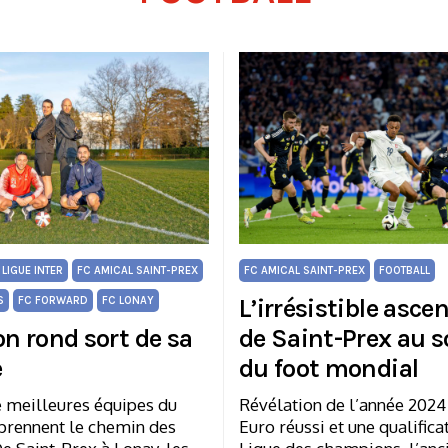
 LIGUE INTER
FC AMICAL SAINT-PREX
FC AMICAL SAINT-PREX
FOOTBALL
L’irrésistible asce
S
FC FORWARD
FC LONAY
on rond sort de sa
de Saint-Prex au
e
du foot mondial
e meilleures équipes du
Révélation de l’année 2024
eprennent le chemin des
Euro réussi et une qualifica