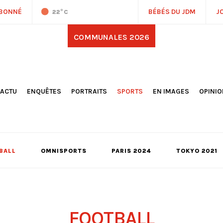
ABONNÉ
BÉBÉS DU JDM
J
22
°C
COMMUNALES 2026
'ACTU
ENQUÊTES
PORTRAITS
SPORTS
EN IMAGES
OPINI
OCIÉTÉ
FOOTBALL
DÉCOUVERTE DE NOS
DESSI
EPORTAGES
OMNISPORTS
VILLES ET VILLAGES
ÉDITOS
OLITIQUE
RÉSULTATS / CLASSEMENTS
GALERIES PHOTOS
LA CHR
LECTIONS 2026
PARIS 2024
VIDÉOS
DUBAT
ERROIR
POINTS
BALL
OMNISPORTS
PARIS 2024
TOKYO 2021
ULTURE
LANÈTE
FOOTBALL