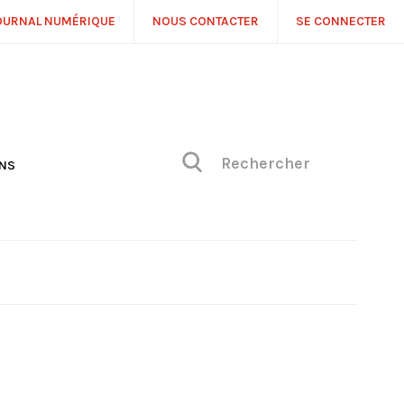
OURNAL NUMÉRIQUE
NOUS CONTACTER
SE CONNECTER
ONS
NS
ONIQUE DE PHILIPPE
H
 DE VUE