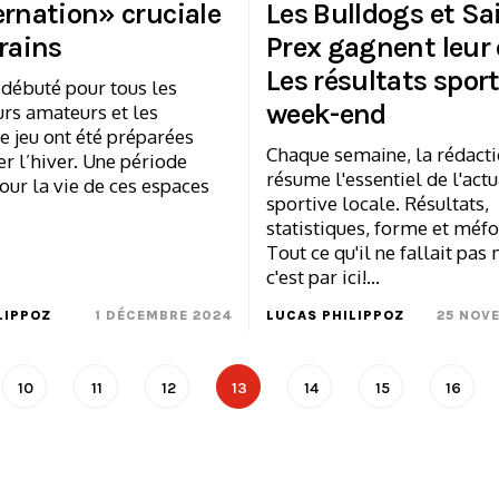
ernation» cruciale
Les Bulldogs et Sa
rains
Prex gagnent leur 
Les résultats spor
 débuté pour tous les
week-end
urs amateurs et les
e jeu ont été préparées
Chaque semaine, la rédact
r l’hiver. Une période
résume l'essentiel de l'actu
our la vie de ces espaces
sportive locale. Résultats,
statistiques, forme et méfo
Tout ce qu'il ne fallait pas
c'est par ici!…
LIPPOZ
1 DÉCEMBRE 2024
LUCAS PHILIPPOZ
25 NOV
10
11
12
13
14
15
16