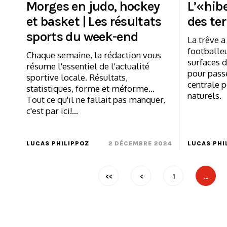
Morges en judo, hockey
L’«hib
et basket | Les résultats
des ter
sports du week-end
La trêve a
footballe
Chaque semaine, la rédaction vous
surfaces d
résume l'essentiel de l'actualité
pour passe
sportive locale. Résultats,
centrale p
statistiques, forme et méforme...
naturels.
Tout ce qu'il ne fallait pas manquer,
c'est par ici!…
LUCAS PHILIPPOZ
2 DÉCEMBRE 2024
LUCAS PHI
<<
<
1
…