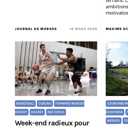
terrains. 
ambitions 
motivatio
JOURNAL DE MORGES
16 MARS 2025
MAXIME S
BASKETBALL
CURLING
FORWARD MORGES
COURONNE M
HOCKEY
HOCKEY
RED DEVILS
ECHICHENS
Week-end radieux pour
MORGES
TO