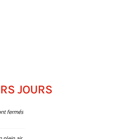
ERS JOURS
ont fermés
n plein air