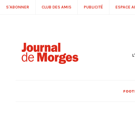
S'ABONNER
CLUB DES AMIS
PUBLICITÉ
ESPACE 
L
S
R
P
É
T
FOOT
C
P