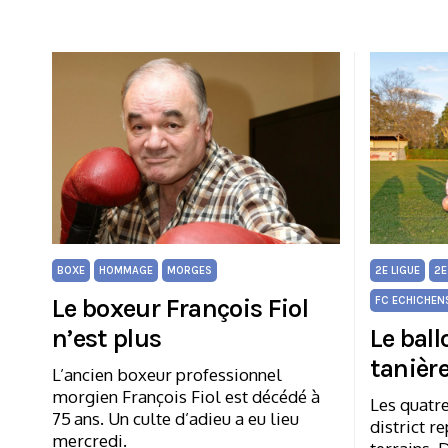
BOXE
HOMMAGE
MORGES
2E LIGUE
2E
Le boxeur François Fiol
FC ECHICHEN
n’est plus
Le ball
tanièr
L’ancien boxeur professionnel
morgien François Fiol est décédé à
Les quatr
75 ans. Un culte d’adieu a eu lieu
district r
mercredi.