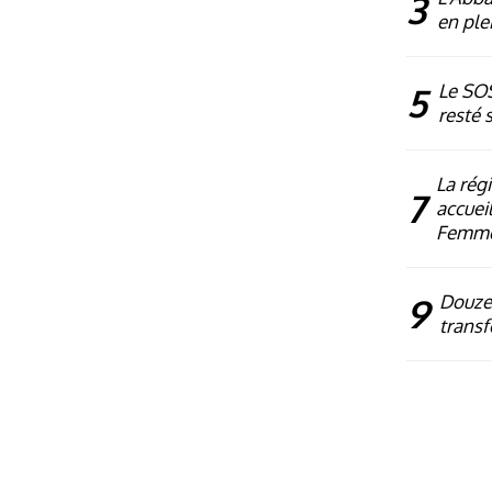
3
en plei
5
Le SOS
resté 
La rég
7
accueil
Femm
9
Douze 
transf