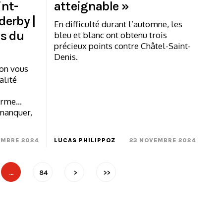
int-
atteignable »
derby |
En difficulté durant l’automne, les
ts du
bleu et blanc ont obtenu trois
précieux points contre Châtel-Saint-
Denis.
ion vous
alité
rme...
 manquer,
EMBRE 2024
LUCAS PHILIPPOZ
23 NOVEMBRE 2024
…
84
>
>>