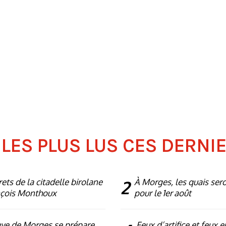
 LES PLUS LUS CES DERNI
rets de la citadelle birolane
2
À Morges, les quais ser
nçois Monthoux
pour le 1er août
ye de Morges se prépare
Feux d’artifice et feux e