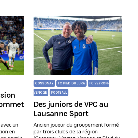
COSSONAY
FC PIED DU JURA
FC VEYRON-
nsion
VENOGE
FOOTBALL
 sommet
Des juniors de VPC au
Lausanne Sport
 avec un
Ancien joueur du groupement formé
tion en
par trois clubs de la région