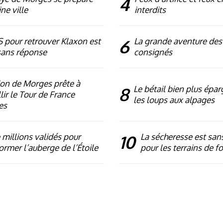
4
ne ville
interdits
 pour retrouver Klaxon est
6
La grande aventure des
sans réponse
consignés
ion de Morges prête à
8
Le bétail bien plus épa
lir le Tour de France
les loups aux alpages
es
millions validés pour
10
La sécheresse est sans
ormer l’auberge de l’Étoile
pour les terrains de f