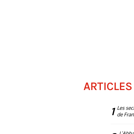
ARTICLES
1
Les sec
de Fra
L’Abba