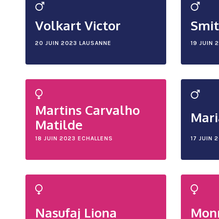
Volkart Victor
Smit
20 JUIN 2023
LAUSANNE
19 JUIN 
Martins Carvalho
Mari
Matilde
18 JUIN 2023
ECHALLENS
17 JUIN 
Nasufaj Liona
Mon