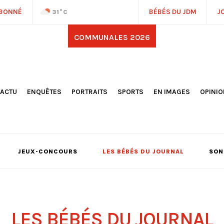
ABONNÉ
BÉBÉS DU JDM
J
31
°C
COMMUNALES 2026
'ACTU
ENQUÊTES
PORTRAITS
SPORTS
EN IMAGES
OPINI
OCIÉTÉ
FOOTBALL
DÉCOUVERTE DE NOS
DESSI
EPORTAGES
OMNISPORTS
VILLES ET VILLAGES
ÉDITOS
OLITIQUE
RÉSULTATS / CLASSEMENTS
GALERIES PHOTOS
LA CHR
LECTIONS 2026
PARIS 2024
VIDÉOS
DUBAT
ERROIR
POINTS
JEUX-CONCOURS
LES BÉBÉS DU JOURNAL
SON
ULTURE
LANÈTE
LES BÉBÉS DU JOURNAL