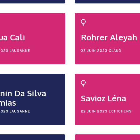
ua Cali
Rohrer Aleyah
2023
LAUSANNE
23 JUIN 2023
GLAND
nin Da Silva
Savioz Léna
mias
2023
LAUSANNE
22 JUIN 2023
ECHICHENS