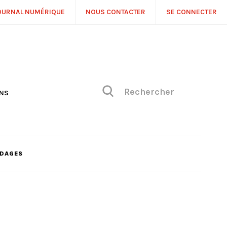
OURNAL NUMÉRIQUE
NOUS CONTACTER
SE CONNECTER
ONS
NS
ONIQUE DE PHILIPPE
H
 DE VUE
DAGES