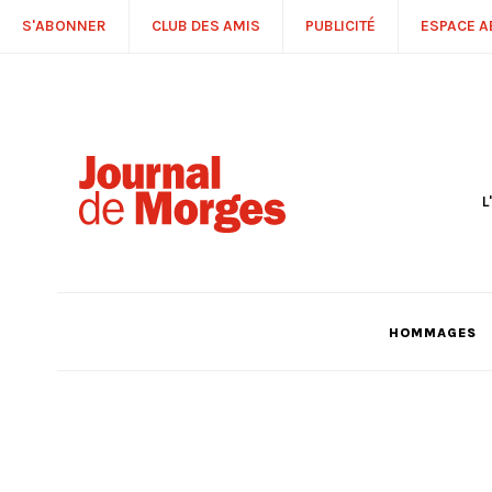
S'ABONNER
CLUB DES AMIS
PUBLICITÉ
ESPACE 
L
S
R
P
É
T
HOMMAGES
C
P