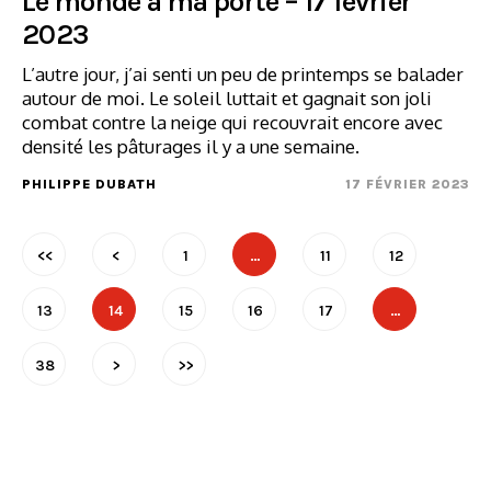
Le monde à ma porte – 17 février
2023
L’autre jour, j’ai senti un peu de printemps se balader
autour de moi. Le soleil luttait et gagnait son joli
combat contre la neige qui recouvrait encore avec
densité les pâturages il y a une semaine.
PHILIPPE DUBATH
17 FÉVRIER 2023
<<
<
1
…
11
12
13
14
15
16
17
…
38
>
>>