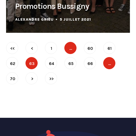
Promotions Bussigny
ALEXANDRE GRIEU
5 JUILLET 2021
<<
<
1
…
60
61
62
63
64
65
66
…
70
>
>>