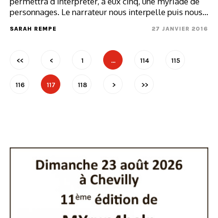
permettra d’interpréter, à eux cinq, une myriade de
personnages. Le narrateur nous interpelle puis nous…
SARAH REMPE
27 JANVIER 2016
<<
<
1
…
114
115
116
117
118
>
>>