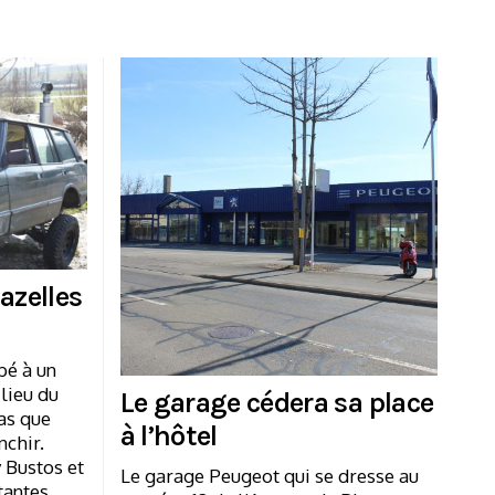
gazelles
bé à un
ilieu du
Le garage cédera sa place
pas que
à l’hôtel
nchir.
y Bustos et
Le garage Peugeot qui se dresse au
tantes…