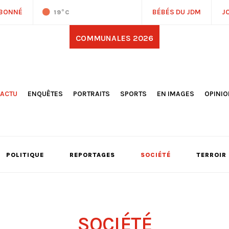
ABONNÉ
BÉBÉS DU JDM
J
19
°C
COMMUNALES 2026
'ACTU
ENQUÊTES
PORTRAITS
SPORTS
EN IMAGES
OPINI
OCIÉTÉ
FOOTBALL
DÉCOUVERTE DE NOS
DESSI
EPORTAGES
OMNISPORTS
VILLES ET VILLAGES
ÉDITOS
OLITIQUE
RÉSULTATS / CLASSEMENTS
GALERIES PHOTOS
LA CHR
LECTIONS 2026
PARIS 2024
VIDÉOS
DUBAT
ERROIR
POINTS
POLITIQUE
REPORTAGES
SOCIÉTÉ
TERROIR
ULTURE
LANÈTE
SOCIÉTÉ