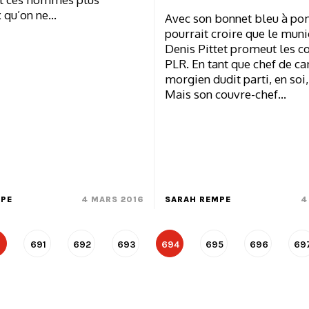
 qu’on ne…
Avec son bonnet bleu à po
pourrait croire que le muni
Denis Pittet promeut les c
PLR. En tant que chef de 
morgien dudit parti, en soi, i
Mais son couvre-chef…
MPE
4 MARS 2016
SARAH REMPE
4
691
692
693
694
695
696
69