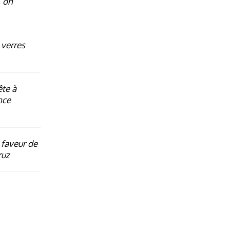
 on
 verres
ête à
nce
 faveur de
ruz