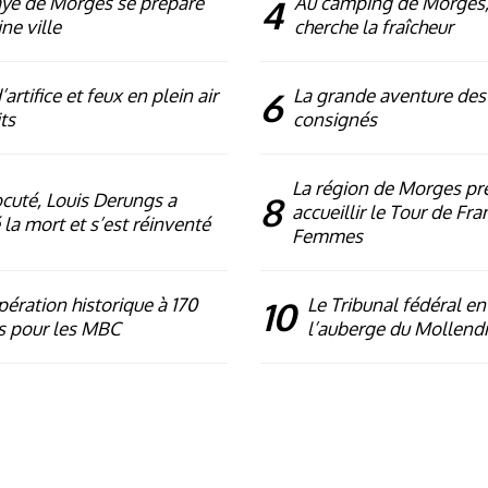
ye de Morges se prépare
4
Au camping de Morges,
ne ville
cherche la fraîcheur
artifice et feux en plein air
6
La grande aventure des
ts
consignés
La région de Morges pr
ocuté, Louis Derungs a
8
accueillir le Tour de Fra
 la mort et s’est réinventé
Femmes
ération historique à 170
10
Le Tribunal fédéral en
s pour les MBC
l’auberge du Mollend