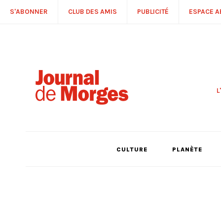
S'ABONNER
CLUB DES AMIS
PUBLICITÉ
ESPACE 
L
S
R
P
É
T
CULTURE
PLANÈTE
C
P