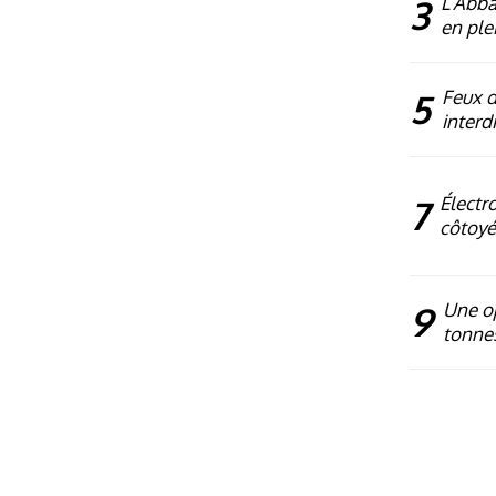
3
L’Abba
en plei
5
Feux d’
interdi
7
Électr
côtoyé
9
Une op
tonne