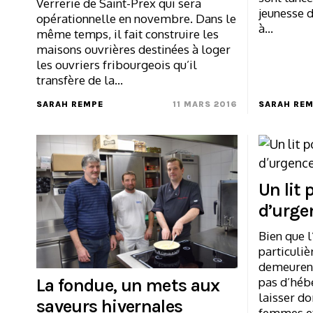
Verrerie de Saint-Prex qui sera
jeunesse 
opérationnelle en novembre. Dans le
à…
même temps, il fait construire les
maisons ouvrières destinées à loger
les ouvriers fribourgeois qu’il
transfère de la…
SARAH REMPE
11 MARS 2016
SARAH RE
Un lit 
d’urge
Bien que l
particuliè
demeurent 
pas d’héb
La fondue, un mets aux
laisser do
saveurs hivernales
femmes e