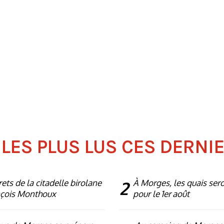
 LES PLUS LUS CES DERNI
rets de la citadelle birolane
2
À Morges, les quais ser
nçois Monthoux
pour le 1er août