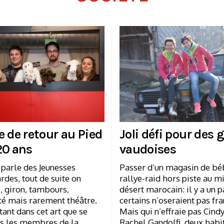
e de retour au Pied
Joli défi pour des 
20 ans
vaudoises
 parle des Jeunesses
Passer d’un magasin de bé
des, tout de suite on
rallye-raid hors piste au m
, giron, tambours,
désert marocain: il y a un 
té mais rarement théâtre.
certains n’oseraient pas fra
tant dans cet art que se
Mais qui n’effraie pas Cind
és les membres de la
Rachel Gandolfi, deux habi