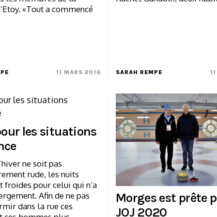
d’Etoy. «Tout a commencé
MPE
11 MARS 2016
SARAH REMPE
1
pour les situations
nce
’hiver ne soit pas
rement rude, les nuits
froides pour celui qui n’a
ergement. Afin de ne pas
Morges est prête p
rmir dans la rue ces
JOJ 2020
t ces hommes plus