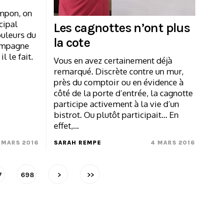
mpon, on
cipal
Les cagnottes n’ont plus
ouleurs du
la cote
campagne
l le fait.
Vous en avez certainement déjà
remarqué. Discrète contre un mur,
près du comptoir ou en évidence à
côté de la porte d’entrée, la cagnotte
participe activement à la vie d’un
bistrot. Ou plutôt participait… En
effet,…
 MARS 2016
SARAH REMPE
4 MARS 2016
7
698
>
>>