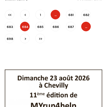
<<
<
1
…
681
682
683
684
685
686
687
…
698
>
>>