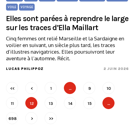
VOILE
VOYAGE
Elles sont parées à reprendre le large
sur les traces d’Ella Maillart
Cinq femmes ont relié Marseille et la Sardaigne en
voilier en suivant, un siècle plus tard, les traces
d’illustres navigatrices. Elles poursuivront leur
aventure à l’automne. Récit.
LUCAS PHILIPPOZ
2 JUIN 2026
<<
<
1
…
9
10
11
12
13
14
15
…
698
>
>>