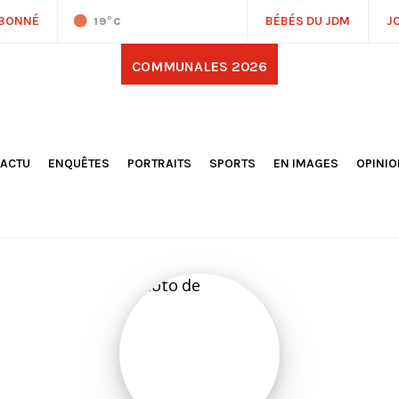
ABONNÉ
BÉBÉS DU JDM
J
19
°C
COMMUNALES 2026
'ACTU
ENQUÊTES
PORTRAITS
SPORTS
EN IMAGES
OPINI
OCIÉTÉ
FOOTBALL
DÉCOUVERTE DE NOS
DESSI
EPORTAGES
OMNISPORTS
VILLES ET VILLAGES
ÉDITOS
OLITIQUE
RÉSULTATS / CLASSEMENTS
GALERIES PHOTOS
LA CHR
LECTIONS 2026
PARIS 2024
VIDÉOS
DUBAT
ERROIR
POINTS
ULTURE
LANÈTE