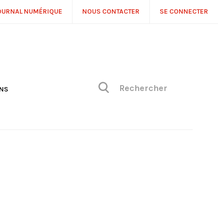
OURNAL NUMÉRIQUE
NOUS CONTACTER
SE CONNECTER
ONS
NS
ONIQUE DE PHILIPPE
H
 DE VUE