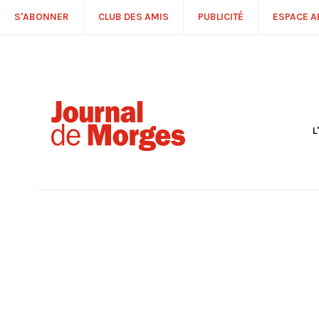
S'ABONNER
CLUB DES AMIS
PUBLICITÉ
ESPACE 
L
S
R
P
É
T
C
P