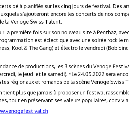
certs déjà planifiés sur les cinq jours de festival. Des 
auxquels s’ajouteront encore les concerts de nos compa
de la Venoge Swiss Talent.
our la première fois sur son nouveau site à Penthaz, a
programmation est éclectique avec une soirée rock le me
ess, Kool & The Gang) et électro le vendredi (Bob Sincla
ndance de productions, les 3 scènes du Venoge Festiva
ercredi, le jeudi et le samedi). *Le 24.05.2022 sera enc
stes régionaux et romands de la scène Venoge Swiss T
 tient plus que jamais à proposer un festival rassemble
es, tout en préservant ses valeurs populaires, convivial
w.venogefestival.ch