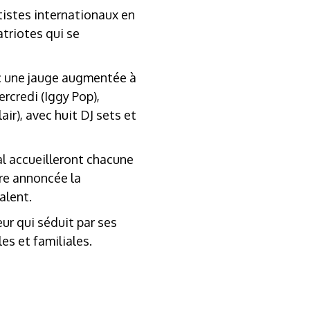
artistes internationaux en
triotes qui se
vec une jauge augmentée à
rcredi (Iggy Pop),
ir), avec huit DJ sets et
l accueilleront chacune
ore annoncée la
alent.
ur qui séduit par ses
es et familiales.