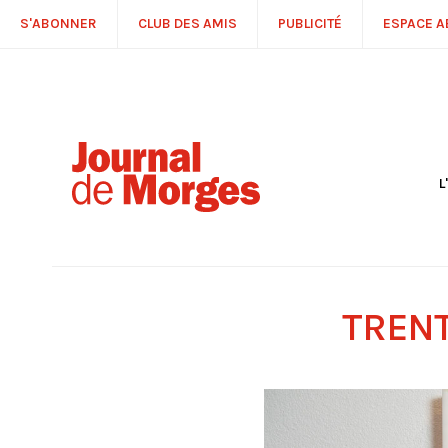
S'ABONNER
CLUB DES AMIS
PUBLICITÉ
ESPACE 
L
S
R
P
É
T
TRENT
C
P