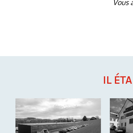
Vous a
IL ÉT