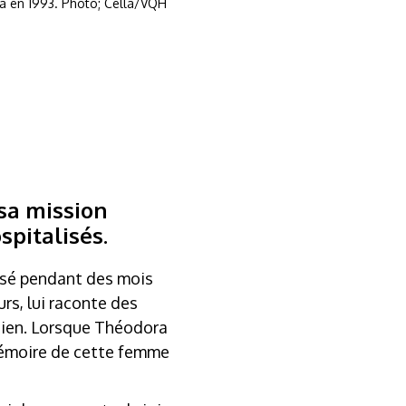
ra en 1993. Photo; Cella/VQH
 sa mission
spitalisés.
lisé pendant des mois
urs, lui raconte des
idien. Lorsque Théodora
 mémoire de cette femme