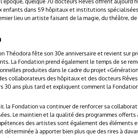
l’époque, quelque 70 docteurs Rêves offrent aujourd’
x enfants dans 59 hôpitaux et institutions spécialisée
mier lieu un artiste faisant de la magie, du théâtre, de
n
n Théodora fête son 30e anniversaire et revient sur pr
fants. La Fondation prend également le temps de se re
ionnelles produites dans le cadre du projet «Générati
 des collaborateurs des hôpitaux et des docteurs Rêves
rs 30 ans plus tard et expliquent comment la Fondatio
ir, la Fondation va continuer de renforcer sa collaborat
isées. Le maintien et la qualité des programmes offerts 
étences des artistes sont également des éléments es
 déterminée à apporter bien plus que des rires à davan