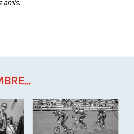
s amis.
BRE...