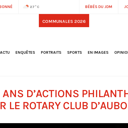
ABONNÉ
BÉBÉS DU JDM
J
27
°C
COMMUNALES 2026
'ACTU
ENQUÊTES
PORTRAITS
SPORTS
EN IMAGES
OPINI
OCIÉTÉ
FOOTBALL
DÉCOUVERTE DE NOS
DESSI
EPORTAGES
OMNISPORTS
VILLES ET VILLAGES
ÉDITOS
OLITIQUE
RÉSULTATS / CLASSEMENTS
GALERIES PHOTOS
LA CHR
LECTIONS 2026
PARIS 2024
VIDÉOS
DUBAT
ERROIR
POINTS
 ANS D’ACTIONS PHILANT
ULTURE
LANÈTE
R LE ROTARY CLUB D’AUB