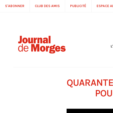
S'ABONNER
CLUB DES AMIS
PUBLICITÉ
ESPACE 
L
S
R
P
É
T
QUARANTE
C
P
POU