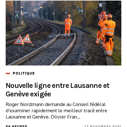
Les trains IC5 circulent normalement. En trafic régio
Quelques trains restent supprimés entre Lausanne et 
Les travaux se poursuivent afin d’augmenter progress
POLITIQUE
Nouvelle ligne entre Lausanne et
Genève exigée
Roger Nordmann demande au Conseil fédéral
d’examiner rapidement le meilleur tracé entre
Lausanne et Genève. Olivier Fran...
24 HEURES
17 NOVEMBRE 2021