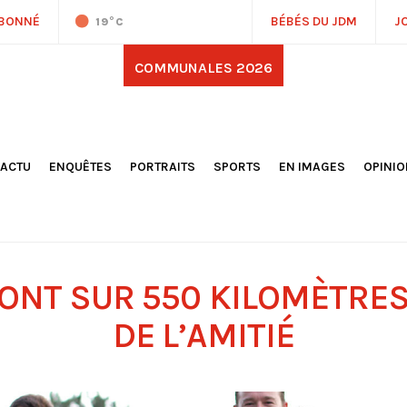
ABONNÉ
BÉBÉS DU JDM
J
19
°C
COMMUNALES 2026
'ACTU
ENQUÊTES
PORTRAITS
SPORTS
EN IMAGES
OPINI
OCIÉTÉ
FOOTBALL
DÉCOUVERTE DE NOS
DESSI
EPORTAGES
OMNISPORTS
VILLES ET VILLAGES
ÉDITOS
OLITIQUE
RÉSULTATS / CLASSEMENTS
GALERIES PHOTOS
LA CHR
LECTIONS 2026
PARIS 2024
VIDÉOS
DUBAT
ERROIR
POINTS
RONT SUR 550 KILOMÈTRES
ULTURE
LANÈTE
DE L’AMITIÉ