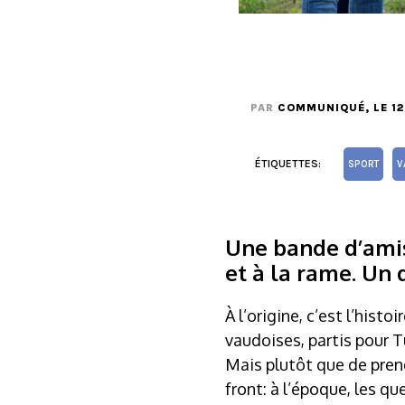
PAR
COMMUNIQUÉ
, LE 
ÉTIQUETTES:
SPORT
V
Une bande d’amis 
et à la rame. Un dé
À l’origine, c’est l’his
vaudoises, partis pour T
Mais plutôt que de prendre
front: à l’époque, les q