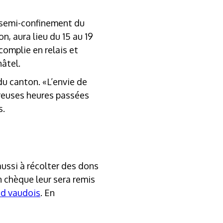
e semi-confinement du
n, aura lieu du 15 au 19
complie en relais et
hâtel.
 du canton. «L’envie de
breuses heures passées
s.
 aussi à récolter des dons
n chèque leur sera remis
id vaudois
. En