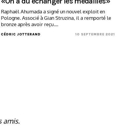
«On a dû échanger les médailles»
Raphaël Ahumada a signé un nouvel exploit en
Pologne. Associé à Gian Struzina, il a remporté le
bronze après avoir reçu....
CÉDRIC JOTTERAND
10 SEPTEMBRE 2021
s amis.