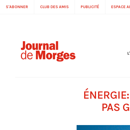
S'ABONNER
CLUB DES AMIS
PUBLICITÉ
ESPACE 
L
S
R
P
É
T
ÉNERGIE
C
P
PAS 