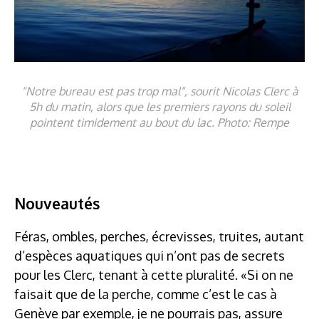
"Notre bureau est pas trop mal", sourit Nicolas Clerc à
5h du matin, alors que les premiers rayons du soleil
pointent timidement au bout du lac. Photo: Rempe
Nouveautés
Féras, ombles, perches, écrevisses, truites, autant
d’espèces aquatiques qui n’ont pas de secrets
pour les Clerc, tenant à cette pluralité. «Si on ne
faisait que de la perche, comme c’est le cas à
Genève par exemple, je ne pourrais pas, assure