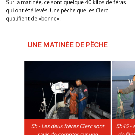
Sur la matinée, ce sont quelque 40 kilos de féras
qui ont été levés. Une pêche que les Clerc
qualifient de «bonne».
UNE MATINÉE DE PÊCHE
5h - Les deux frères Clerc sont
5h45 - 
ravis de compter sur une
de file