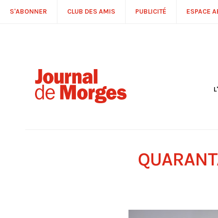
S'ABONNER
CLUB DES AMIS
PUBLICITÉ
ESPACE 
L
S
R
P
É
T
QUARANT
C
P