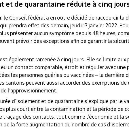
 et de quarantaine réduite à cinq jour
r, le Conseil fédéral a en outre décidé de raccourcir la 
qui prendra effet dès demain, jeudi 13 janvier 2022. Pou
ne plus présenter aucun symptôme depuis 48 heures, com
uvent prévoir des exceptions afin de garantir la sécuri
st également ramenée à cinq jours. Elle se limite aux 
 un contact comparable, étroit et régulier avec une 
ées les personnes guéries ou vaccinées – la dernière d
Les cantons peuvent aussi accorder des exemptions de
é de l’approvisionnement.
urée d’isolement et de quarantaine s’explique par le v
s plus court entre la contamination et la période de c
e traçage des contacts, tout comme l’économie et la s
on de la forte augmentation du nombre de cas d’isolem