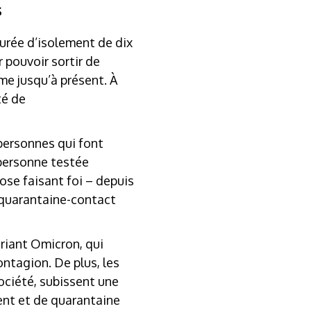
s
durée d’isolement de dix
r pouvoir sortir de
me jusqu’à présent. À
té de
personnes qui font
personne testée
ose faisant foi – depuis
 quarantaine-contact
ariant Omicron, qui
ontagion. De plus, les
ociété, subissent une
ent et de quarantaine