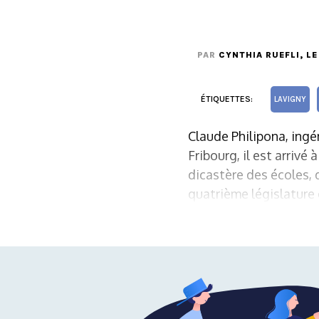
PAR
CYNTHIA RUEFLI
, L
ÉTIQUETTES:
LAVIGNY
Claude Philipona, ingé
Fribourg, il est arrivé
dicastère des écoles, d
quatrième législature e