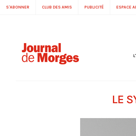
S'ABONNER
CLUB DES AMIS
PUBLICITÉ
ESPACE 
L
S
R
P
É
T
LE S
C
P