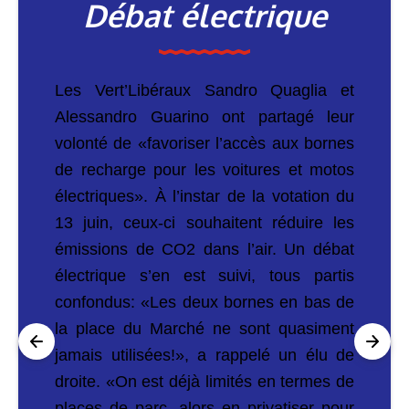
Débat électrique
Les Vert’Libéraux Sandro Quaglia et
Alessandro Guarino ont partagé leur
volonté de «favoriser l’accès aux bornes
de recharge pour les voitures et motos
électriques». À l’instar de la votation du
13 juin, ceux-ci souhaitent réduire les
émissions de CO2 dans l’air. Un débat
électrique s’en est suivi, tous partis
confondus: «Les deux bornes en bas de
la place du Marché ne sont quasiment
jamais utilisées!», a rappelé un élu de
droite. «On est déjà limités en termes de
places de parc, alors en privatiser pour