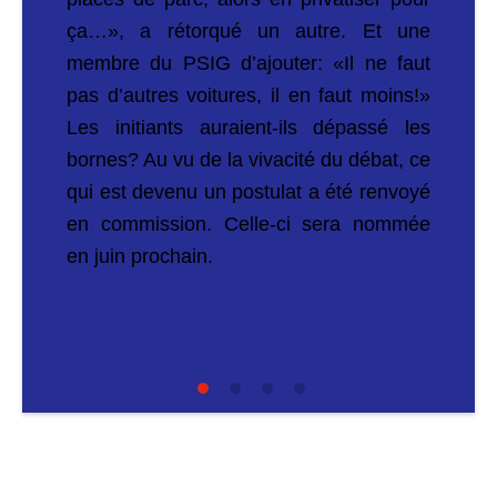
ça…», a rétorqué un autre. Et une
membre du PSIG d’ajouter: «Il ne faut
pas d’autres voitures, il en faut moins!»
Les initiants auraient-ils dépassé les
bornes? Au vu de la vivacité du débat, ce
qui est devenu un postulat a été renvoyé
en commission. Celle-ci sera nommée
en juin prochain.