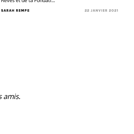
Rêves et de la Fondati...
SARAH REMPE
22 JANVIER 2021
s amis.