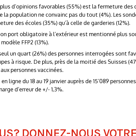
 plus d’opinions favorables (55%) est la fermeture des
se la population ne convainc pas du tout (4%). Les son
meture des écoles (35%) qu’à celle de garderies (12%).
on port obligatoire à l’extérieur est mentionné plus s
n modèle FFP2 (13%).
seul un quart (26%) des personnes interrogées sont fav
upes à risque. De plus, près de la moitié des Suisses (4
 aux personnes vaccinées.
 en ligne du 18 au 19 janvier auprès de 15’089 personnes
arge d’erreur de +/- 1,3%.
OUS? DONNEZ-NOUS VOTRE 