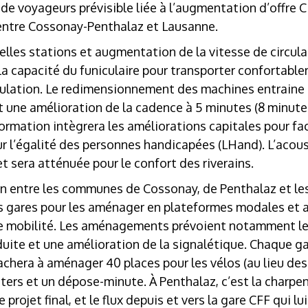
de voyageurs prévisible liée à l’augmentation d’offre 
entre Cossonay-Penthalaz et Lausanne.
elles stations et augmentation de la vitesse de circu
a capacité du funiculaire pour transporter confortabl
rculation. Le redimensionnement des machines entraine
et une amélioration de la cadence à 5 minutes (8 minut
ormation intègrera les améliorations capitales pour faci
r l’égalité des personnes handicapées (LHand). L’acous
 sera atténuée pour le confort des riverains.
on entre les communes de Cossonay, de Penthalaz et l
s gares pour les aménager en plateformes modales et ai
de mobilité. Les aménagements prévoient notamment le
uite et une amélioration de la signalétique. Chaque gar
achera à aménager 40 places pour les vélos (au lieu des 
ters et un dépose-minute. À Penthalaz, c’est la charpe
 projet final, et le flux depuis et vers la gare CFF qui lui