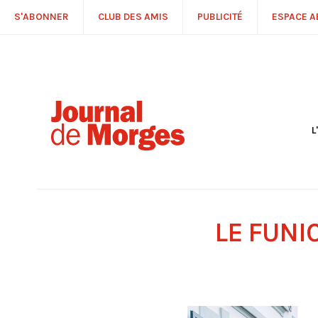
S'ABONNER
CLUB DES AMIS
PUBLICITÉ
ESPACE 
L
S
R
P
É
T
LE FUNI
C
P