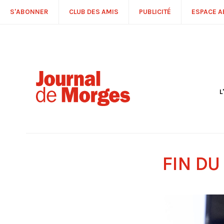
S'ABONNER
CLUB DES AMIS
PUBLICITÉ
ESPACE 
L
S
R
P
É
T
FIN DU
C
P