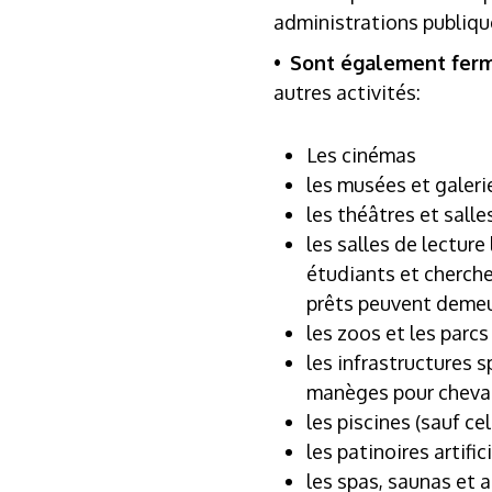
administrations publique
•
Sont également fer
autres activités:
Les cinémas
les musées et galeri
les théâtres et salle
les salles de lectur
étudiants et chercheu
prêts peuvent demeu
les zoos et les parcs
les infrastructures s
manèges pour chevau
les piscines (sauf ce
les patinoires artific
les spas, saunas et a