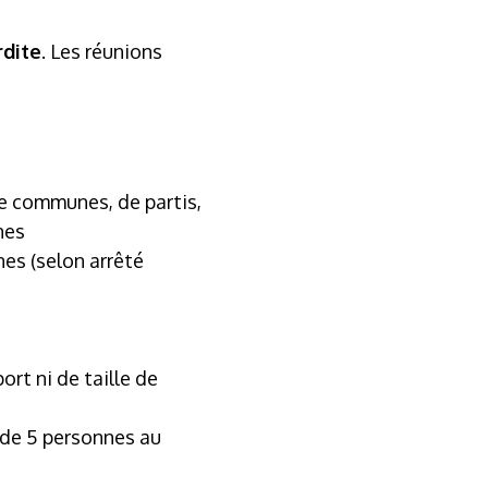
rdite
. Les réunions
de communes, de partis,
nes
nes (selon arrêté
ort ni de taille de
s de 5 personnes au