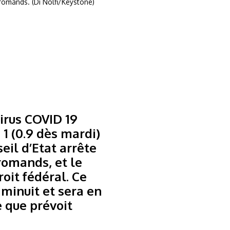
s romands. (Di Nolfi/Keystone)
irus COVID 19
1 (0.9 dès mardi)
eil d’Etat arrête
 romands, et le
oit fédéral. Ce
minuit et sera en
e que prévoit