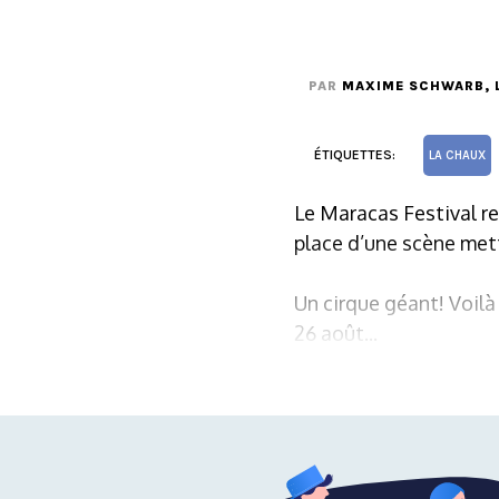
PAR
MAXIME SCHWARB
,
ÉTIQUETTES:
LA CHAUX
Le Maracas Festival r
place d’une scène mett
Un cirque géant! Voilà
26 août...