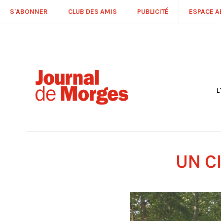
S'ABONNER
CLUB DES AMIS
PUBLICITÉ
ESPACE 
L
S
R
P
É
T
UN C
C
P