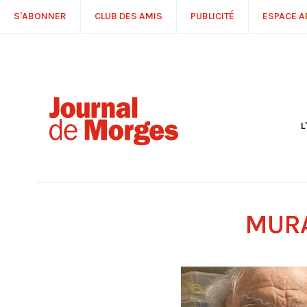
S'ABONNER
CLUB DES AMIS
PUBLICITÉ
ESPACE 
L
S
R
P
É
T
MURA
C
P