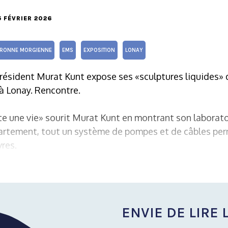
15 FÉVRIER 2026
RONNE MORGIENNE
EMS
EXPOSITION
LONAY
 résident Murat Kunt expose ses «sculptures liquides» 
à Lonay. Rencontre.
te une vie» sourit Murat Kunt en montrant son laborato
artement, tout un système de pompes et de câbles perm
res.
ENVIE DE LIRE L