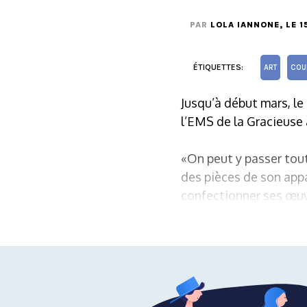
PAR
LOLA IANNONE
, LE 
ÉTIQUETTES:
ART
COU
Jusqu’à début mars, le
l’EMS de la Gracieuse 
«On peut y passer tou
des pièces de son app
confectionner ses œuv