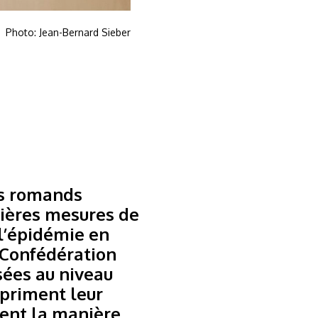
Photo: Jean-Bernard Sieber
ns romands
nières mesures de
 l’épidémie en
 Confédération
sées au niveau
xpriment leur
tent la manière