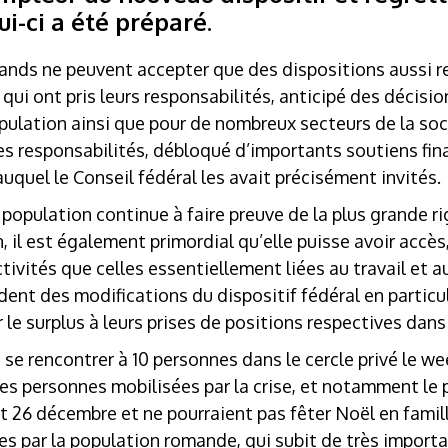
ui-ci a été préparé.
ds ne peuvent accepter que des dispositions aussi re
ui ont pris leurs responsabilités, anticipé des décision
pulation ainsi que pour de nombreux secteurs de la soc
 responsabilités, débloqué d’importants soutiens finan
uquel le Conseil fédéral les avait précisément invités.
a population continue à faire preuve de la plus grande r
, il est également primordial qu’elle puisse avoir accès
ctivités que celles essentiellement liées au travail et a
nt des modifications du dispositif fédéral en particul
 le surplus à leurs prises de positions respectives dans 
e se rencontrer à 10 personnes dans le cercle privé le w
 personnes mobilisées par la crise, et notamment le 
 et 26 décembre et ne pourraient pas fêter Noël en famil
s par la population romande, qui subit de très importa