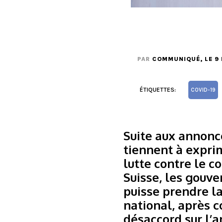
PAR
COMMUNIQUÉ
, LE 
ÉTIQUETTES:
COVID-19
Suite aux annonc
tiennent à expri
lutte contre le c
Suisse, les gouv
puisse prendre l
national, après c
désaccord sur l’a