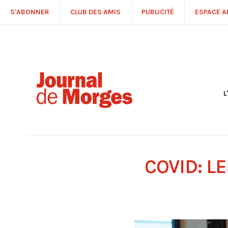
S'ABONNER
CLUB DES AMIS
PUBLICITÉ
ESPACE 
L
S
R
P
É
T
COVID: 
C
P