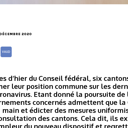
9 DÉCEMBRE 2020
VAUD
es d’hier du Conseil fédéral, six canto
mer leur position commune sur les der
oronavirus. Etant donné la poursuite de
ernements concernés admettent que la
a main et édicter des mesures uniformi
onsultation des cantons. Cela dit, ils e
mpleur du nouveau dispositif et regret