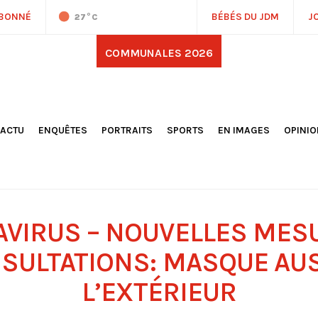
ABONNÉ
BÉBÉS DU JDM
J
27
°C
COMMUNALES 2026
'ACTU
ENQUÊTES
PORTRAITS
SPORTS
EN IMAGES
OPINI
OCIÉTÉ
FOOTBALL
DÉCOUVERTE DE NOS
DESSI
EPORTAGES
OMNISPORTS
VILLES ET VILLAGES
ÉDITOS
OLITIQUE
RÉSULTATS / CLASSEMENTS
GALERIES PHOTOS
LA CHR
LECTIONS 2026
PARIS 2024
VIDÉOS
DUBAT
ERROIR
POINTS
VIRUS – NOUVELLES MES
ULTURE
LANÈTE
SULTATIONS: MASQUE AUS
L’EXTÉRIEUR