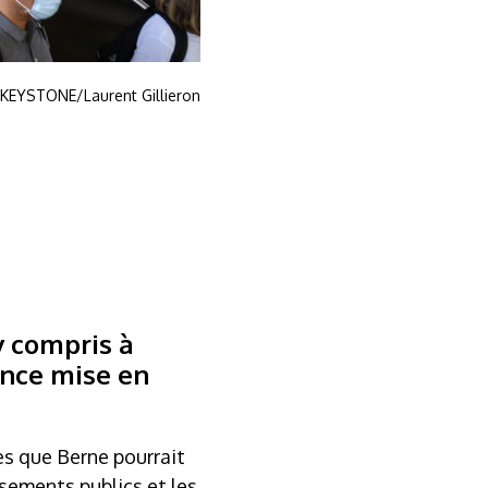
 KEYSTONE/Laurent Gillieron
y compris à
ance mise en
es que Berne pourrait
sements publics et les