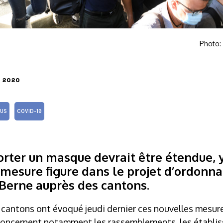
Photo:
E 2020
US
COVID-19
orter un masque devrait être étendue, 
e mesure figure dans le projet d’ordonn
 Berne auprès des cantons.
s cantons ont évoqué jeudi dernier ces nouvelles mesur
 concernent notamment les rassemblements, les établis