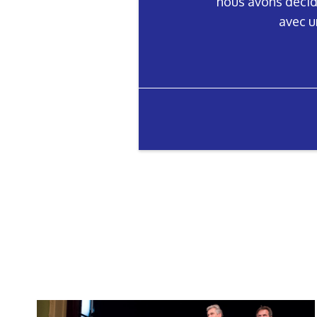
nous avons décidé
avec u