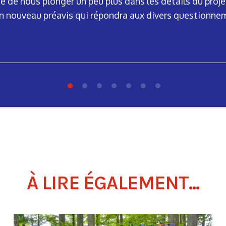
 de nous plonger un peu plus dans les détails du proje
n nouveau préavis qui répondra aux divers questionne
À LIRE ÉGALEMENT...