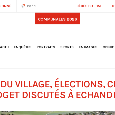
ABONNÉ
BÉBÉS DU JDM
J
26
°C
COMMUNALES 2026
'ACTU
ENQUÊTES
PORTRAITS
SPORTS
EN IMAGES
OPINI
OCIÉTÉ
FOOTBALL
DÉCOUVERTE DE NOS
DESSI
EPORTAGES
OMNISPORTS
VILLES ET VILLAGES
ÉDITOS
OLITIQUE
RÉSULTATS / CLASSEMENTS
GALERIES PHOTOS
LA CHR
LECTIONS 2026
PARIS 2024
VIDÉOS
DUBAT
ERROIR
POINTS
DU VILLAGE, ÉLECTIONS, C
ULTURE
LANÈTE
DGET DISCUTÉS À ECHAND