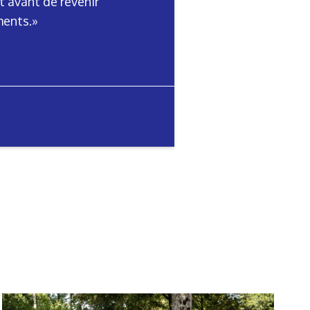
t avant de revenir
ments.»