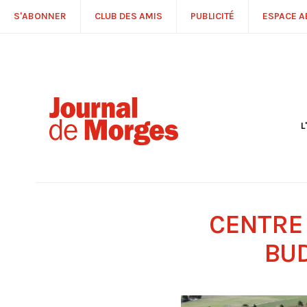
S'ABONNER
CLUB DES AMIS
PUBLICITÉ
ESPACE 
L
S
R
P
É
T
CENTRE 
C
P
BU