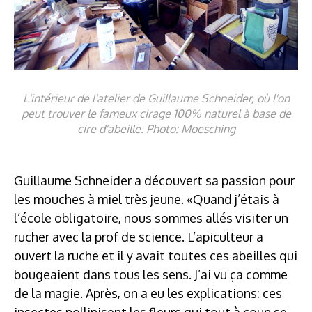
L'intérieur de l'atelier de Guillaume Schneider, où l'on
peut trouver le fameux cirage 100% naturel à base de
cire d'abeille. Photo: Moesching
Guillaume Schneider a découvert sa passion pour
les mouches à miel très jeune. «Quand j’étais à
l’école obligatoire, nous sommes allés visiter un
rucher avec la prof de science. L’apiculteur a
ouvert la ruche et il y avait toutes ces abeilles qui
bougeaient dans tous les sens. J’ai vu ça comme
de la magie. Après, on a eu les explications: ces
insectes pollinisent les fleurs qui tout à coup se