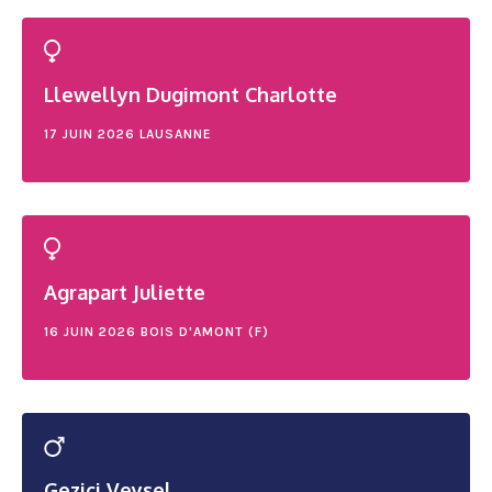
Llewellyn Dugimont Charlotte
17 JUIN 2026
LAUSANNE
Agrapart Juliette
16 JUIN 2026
BOIS D'AMONT (F)
Gezici Veysel