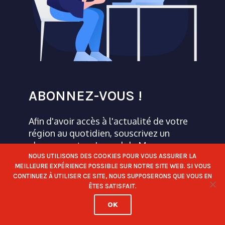
ABONNEZ-VOUS !
Afin d'avoir accès à l'actualité de votre
région au quotidien, souscrivez un
abonnement au Journal de Morges.
S'abonner, c'est soutenir une presse de
NOUS UTILISONS DES COOKIES POUR VOUS ASSURER LA
MEILLEURE EXPÉRIENCE POSSIBLE SUR NOTRE SITE WEB. SI VOUS
qualité et indépendante.
CONTINUEZ À UTILISER CE SITE, NOUS SUPPOSERONS QUE VOUS EN
ÊTES SATISFAIT.
OK